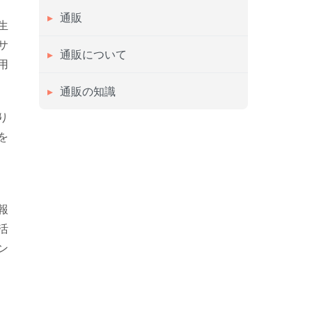
通販
生
サ
通販について
用
通販の知識
り
を
報
活
ン